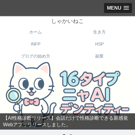
MENU
しゃかいねこ
ホーム
生き方
INFP
HSP
ブログの始め方
副業
【AI性格診断リリース】会話だけで性格診断できる新感覚
Webアプリリリースしました。