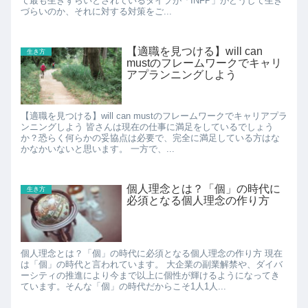
て最も生きずらいとされているタイプが「INFP」がどうして生き
づらいのか、それに対する対策をご...
【適職を見つける】will can
生き方
mustのフレームワークでキャリ
アプランニングしよう
【適職を見つける】will can mustのフレームワークでキャリアプラ
ンニングしよう 皆さんは現在の仕事に満足をしているでしょう
か？恐らく何らかの妥協点は必要で、完全に満足している方はな
かなかいないと思います。 一方で、...
個人理念とは？「個」の時代に
生き方
必須となる個人理念の作り方
個人理念とは？「個」の時代に必須となる個人理念の作り方 現在
は「個」の時代と言われています。 大企業の副業解禁や、ダイバ
ーシティの推進により今まで以上に個性が輝けるようになってき
ています。そんな「個」の時代だからこそ1人1人...