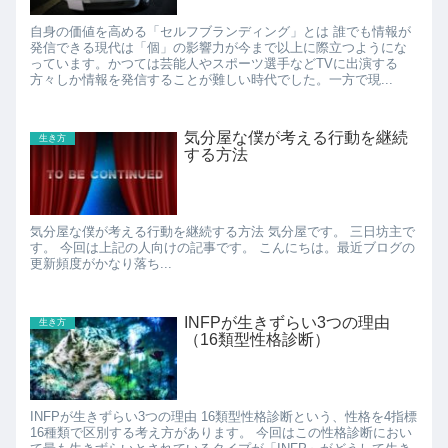
自身の価値を高める「セルフブランディング」とは 誰でも情報が
発信できる現代は「個」の影響力が今まで以上に際立つようにな
っています。かつては芸能人やスポーツ選手などTVに出演する
方々しか情報を発信することが難しい時代でした。一方で現...
気分屋な僕が考える行動を継続
生き方
する方法
気分屋な僕が考える行動を継続する方法 気分屋です。 三日坊主で
す。 今回は上記の人向けの記事です。 こんにちは。最近ブログの
更新頻度がかなり落ち...
INFPが生きずらい3つの理由
生き方
（16類型性格診断）
INFPが生きずらい3つの理由 16類型性格診断という、性格を4指標
16種類で区別する考え方があります。 今回はこの性格診断におい