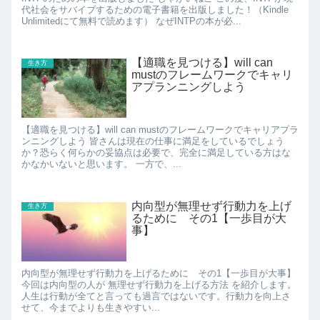
代社会をサバイブするための電子書籍を出版しました！（Kindle
Unlimitedにて無料で読めます） なぜINTPの本が必...
【適職を見つける】will can
生き方
mustのフレームワークでキャリ
アプランニングしよう
【適職を見つける】will can mustのフレームワークでキャリアプラ
ンニングしよう 皆さんは現在の仕事に満足をしているでしょう
か？恐らく何らかの妥協点は必要で、完全に満足している方はな
かなかいないと思います。 一方で、...
内向型が無理せず行動力を上げ
生き方
るために その1【一歩目が大
事】
内向型が無理せず行動力を上げるために その1【一歩目が大事】
今回は内向型の人が 無理せず行動力を上げる方法 を紹介します。
人生は行動が全てと言っても過言ではないです。行動力を向上さ
せて、今までよりも生きやすい...