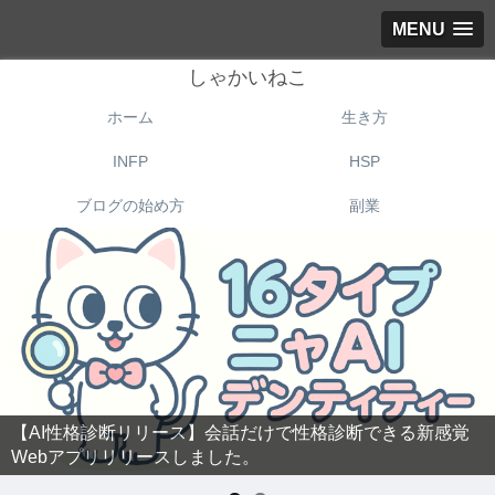
MENU
しゃかいねこ
ホーム
生き方
INFP
HSP
ブログの始め方
副業
【AI性格診断リリース】会話だけで性格診断できる新感覚
Webアプリリリースしました。